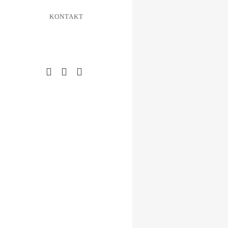
Sanierung, Autoba
KONTAKT
Autobahnmeistere
Energetisches Ges
Energieberatung ..